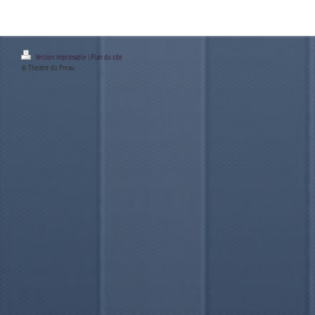
Version imprimable
|
Plan du site
© Theatre du Preau