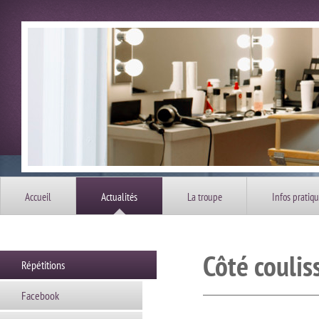
Accueil
Actualités
La troupe
Infos pratiq
Côté couliss
Répétitions
Facebook