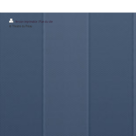
Version imprimable
|
Plan du site
© Theatre du Preau