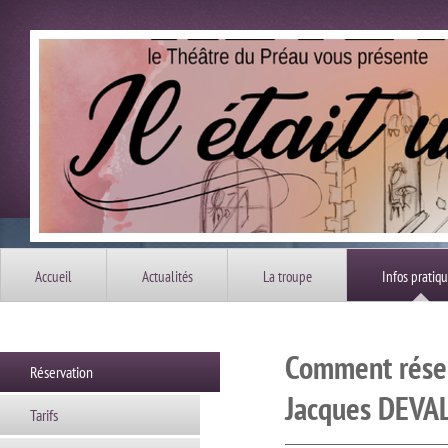
Accueil
Actualités
La troupe
Infos pratiq
Comment réserv
Réservation
Jacques DEVAL
Tarifs