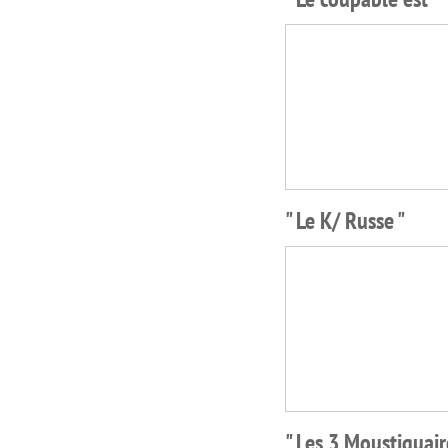
" Le K/ Russe "
" Les 3 Moustiquair