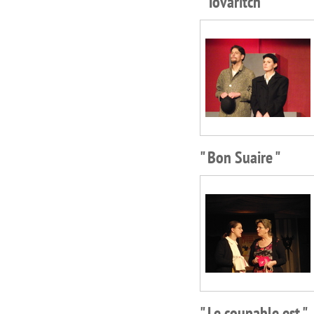
" Tovaritch "
" Bon Suaire "
" Le coupable est "