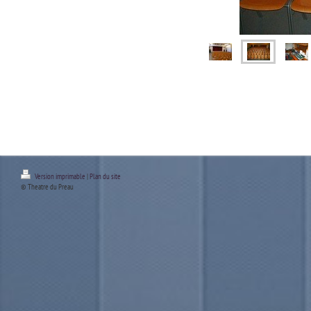
Version imprimable
|
Plan du site
© Theatre du Preau